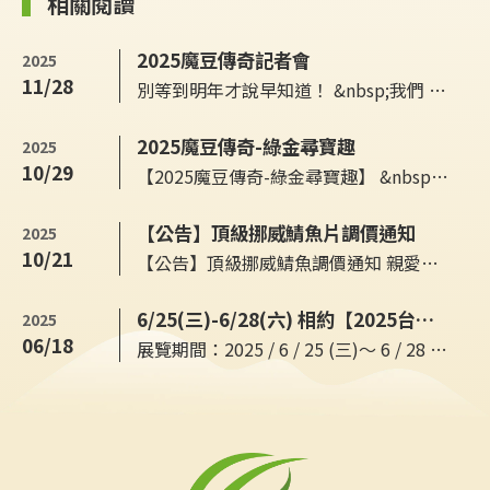
相關閱讀
2025魔豆傳奇記者會
2025
11/28
別等到明年才說早知道！ &nbsp;我們 11/26 剛從「2025 毛豆文化祭－魔豆傳奇」記者會回來，錯過可就要再等一年了。 第一手亮點先給你，手慢就與好禮擦肩而過： 活動時間：12/6 10:00~14:00 地點：屏東縣南州鄉勝利路110號(南州運動公園彩繪稻田旁) &nbsp;- 🎯 闖關活動：4000 包毛豆送給你（送完就沒有） - 🎁 摸彩...
2025魔豆傳奇-綠金尋寶趣
2025
10/29
【2025魔豆傳奇-綠金尋寶趣】 &nbsp;📅 12/6｜⏰ 10:00&ndash;14:00 &nbsp;我們也將前往參加活動，於現場與大家相見。 &nbsp;活動資訊與地點以主辦單位公告為準，詳情請見官網。 🔗 https://edamame.tw/ 活動地址：屏東崁頂農場52區(屏東縣南州鄉勝利路110號)南洲運動公園彩繪稻田旁 重點資訊： - 時間：4小時限...
【公告】頂級挪威鯖魚片調價通知
2025
10/21
【公告】頂級挪威鯖魚調價通知 親愛的消費者您好： &nbsp;因全球漁業環境與航運成本變動，挪威鯖魚原料價格近期大幅上漲，整體漲幅達 35%～50%。 主要原因包含： 國際需求激增：韓國、日本、中國等主要市場大量採購，推升全球買盤熱度。 捕撈量受限：配額管制與氣候變遷導致供給緊縮。 運輸與匯率成本上升：國際油...
6/25(三)-6/28(六) 相約【2025台北國際食品展】
2025
06/18
展覽期間：2025 / 6 / 25 (三)～ 6 / 28 (六)&nbsp; 展覽地點：台北南港展覽館2館4樓 攤位編號：S0601 農糧精品區38號攤位 歡迎前來現場開心試吃毛豆、試喝毛豆飲，現場一樣有領取毛豆飲試喝包活動，當下完成訂購還可以換取小禮物喔！ 活動多多，歡迎大家前來與壹然見面！&nbsp; &nbsp; 台北國際食品系列展 (FOOD...