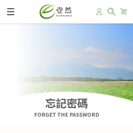
忘記密碼
FORGET THE PASSWORD